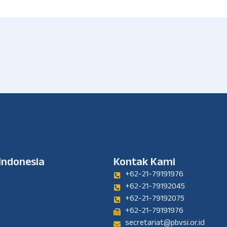
 Indonesia
Kontak Kami
+62-21-79191976
+62-21-79192045
+62-21-79192075
+62-21-79191976
secretariat@pbvsi.or.id