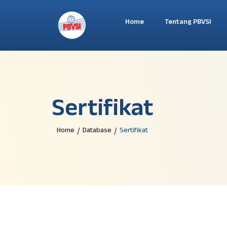
Home
Tentang PBVSI
Sertifikat
Home
Database
Sertifikat
/
/