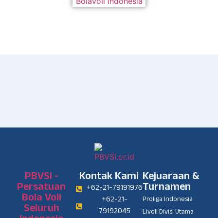
PBVSI -
Kontak Kami
Kejuaraan &
Persatuan
Turnamen
+62-21-79191976
Bola Voli
+62-21-
Proliga Indonesia
Seluruh
79192045
Livoli Divisi Utama