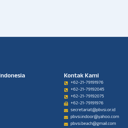
 Indonesia
Kontak Kami
+62-21-79191976
+62-21-79192045
+62-21-79192075
+62-21-79191976
secretariat@pbvsi.or.id
pbvsi.indoor@yahoo.com
pbvsi.beach@gmail.com