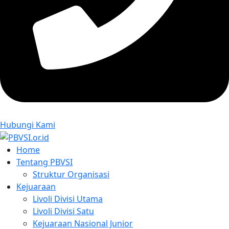
Hubungi Kami
Home
Tentang PBVSI
Struktur Organisasi
Kejuaraan
Livoli Divisi Utama
Livoli Divisi Satu
Kejuaraan Nasional Junior