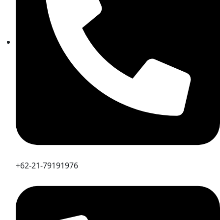
+62-21-79191976