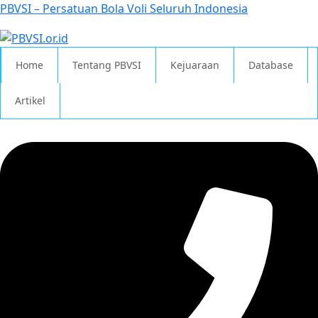
PBVSI – Persatuan Bola Voli Seluruh Indonesia
Home
Tentang PBVSI
Kejuaraan
Database
Artikel