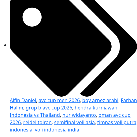
Alfin Daniel
,
avc cup men 2026
,
boy arnez arabi
,
Farhan
Halim
,
grup b avc cup 2026
,
hendra kurniawan
,
Indonesia vs Thailand
,
nur widayanto
,
oman avc cup
2026
,
reidel toiran
,
semifinal voli asia
,
timnas voli putra
indonesia
,
voli indonesia india