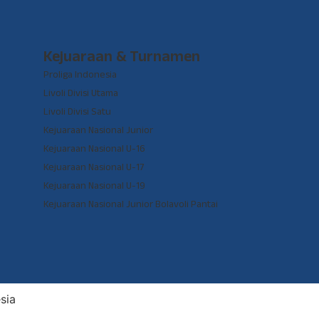
Kejuaraan & Turnamen
Proliga Indonesia
Livoli Divisi Utama
Livoli Divisi Satu
Kejuaraan Nasional Junior
Kejuaraan Nasional U-16
Kejuaraan Nasional U-17
Kejuaraan Nasional U-19
Kejuaraan Nasional Junior Bolavoli Pantai
sia