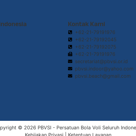
 Indonesia
Kontak Kami
+62-21-79191976
+62-21-79192045
+62-21-79192075
+62-21-79191976
secretariat@pbvsi.or.id
pbvsi.indoor@yahoo.com
pbvsi.beach@gmail.com
pyright © 2026 PBVSI - Persatuan Bola Voli Seluruh Indone
Kebijakan Privasi
|
Ketentuan Layanan