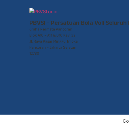
PBVSI - Persatuan Bola Voli Seluruh
Graha Permata Pancoran
Blok A10 – A11 & D10 Kav. 32
Jl. Raya Pasar Minggu Triloka
Pancoran – Jakarta Selatan
12780
Co