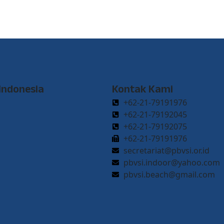
 Indonesia
Kontak Kami
+62-21-79191976
+62-21-79192045
+62-21-79192075
+62-21-79191976
secretariat@pbvsi.or.id
pbvsi.indoor@yahoo.com
pbvsi.beach@gmail.com