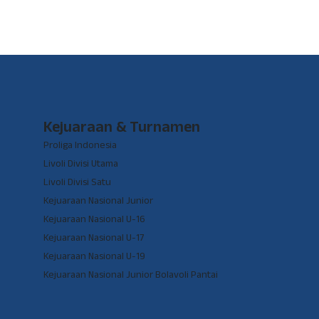
Kejuaraan & Turnamen
Proliga Indonesia
Livoli Divisi Utama
Livoli Divisi Satu
Kejuaraan Nasional Junior
Kejuaraan Nasional U-16
Kejuaraan Nasional U-17
Kejuaraan Nasional U-19
Kejuaraan Nasional Junior Bolavoli Pantai