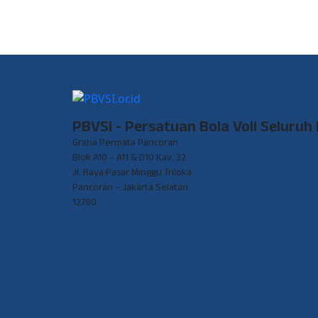
PBVSI - Persatuan Bola Voli Seluruh
Graha Permata Pancoran
Blok A10 – A11 & D10 Kav. 32
Jl. Raya Pasar Minggu Triloka
Pancoran – Jakarta Selatan
12780