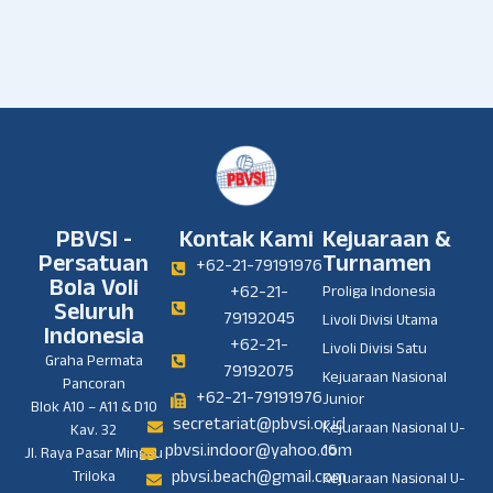
PBVSI -
Kontak Kami
Kejuaraan &
Persatuan
Turnamen
+62-21-79191976
Bola Voli
+62-21-
Proliga Indonesia
Seluruh
79192045
Livoli Divisi Utama
Indonesia
+62-21-
Livoli Divisi Satu
Graha Permata
79192075
Kejuaraan Nasional
Pancoran
+62-21-79191976
Junior
Blok A10 – A11 & D10
secretariat@pbvsi.or.id
Kejuaraan Nasional U-
Kav. 32
pbvsi.indoor@yahoo.com
16
Jl. Raya Pasar Minggu
pbvsi.beach@gmail.com
Triloka
Kejuaraan Nasional U-