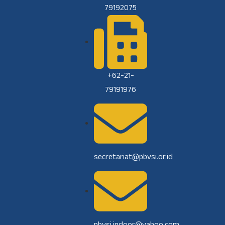
79192075
+62-21-
79191976
secretariat@pbvsi.or.id