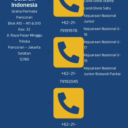
Livoli Divisi Utama
Indonesia
Livoli Divisi Satu
Graha Permata
Kejuaraan Nasional
Pancoran
Junior
+62-21-
Blok A10 – A11 & D10
Kejuaraan Nasional U-
Kav. 32
79191976
16
Jl. Raya Pasar Minggu
Triloka
Kejuaraan Nasional U-
Pancoran – Jakarta
17
Selatan
Kejuaraan Nasional U-
12780
19
Kejuaraan Nasional
+62-21-
Junior Bolavoli Pantai
79192045
+62-21-