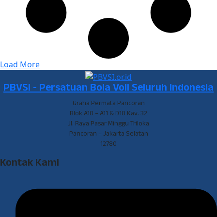
Load More
PBVSI - Persatuan Bola Voli Seluruh Indonesia
Graha Permata Pancoran
Blok A10 – A11 & D10 Kav. 32
Jl. Raya Pasar Minggu Triloka
Pancoran – Jakarta Selatan
12780
Kontak Kami