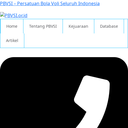
PBVSI – Persatuan Bola Voli Seluruh Indonesia
Home
Tentang PBVSI
Kejuaraan
Database
Artikel