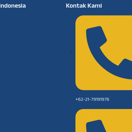
 Indonesia
Kontak Kami
+62-21-79191976