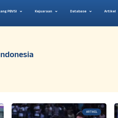
tang PBVSI
Kejuaraan
Database
Artikel
 Indonesia
ARTIKEL