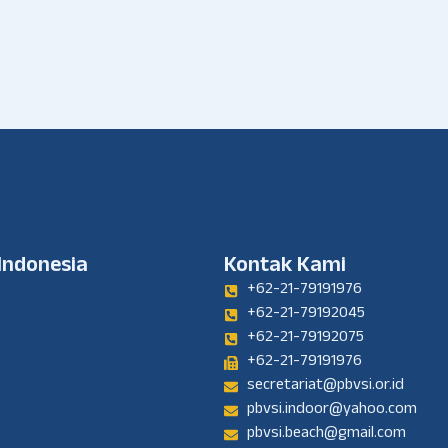
 Indonesia
Kontak Kami
+62-21-79191976
+62-21-79192045
+62-21-79192075
+62-21-79191976
secretariat@pbvsi.or.id
pbvsi.indoor@yahoo.com
pbvsi.beach@gmail.com