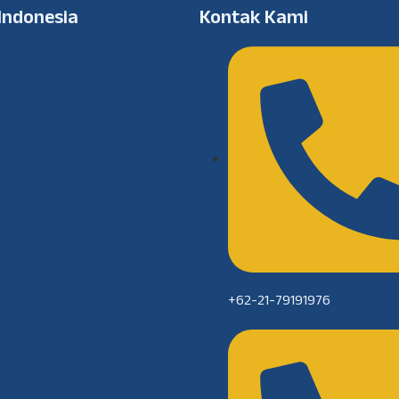
 Indonesia
Kontak Kami
+62-21-79191976