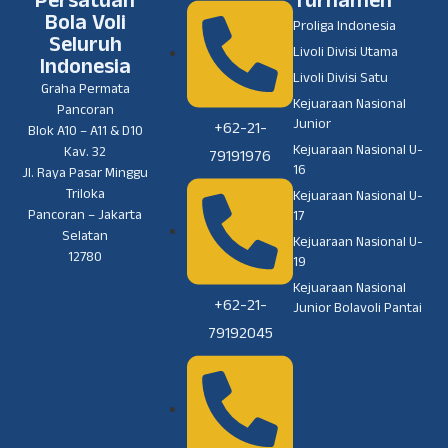
Persatuan
Turnamen
Bola Voli
Proliga Indonesia
Seluruh
Livoli Divisi Utama
Indonesia
Livoli Divisi Satu
Graha Permata
Kejuaraan Nasional
Pancoran
Junior
+62-21-
Blok A10 – A11 & D10
Kejuaraan Nasional U-
Kav. 32
79191976
16
Jl. Raya Pasar Minggu
Triloka
Kejuaraan Nasional U-
Pancoran – Jakarta
17
Selatan
Kejuaraan Nasional U-
12780
19
Kejuaraan Nasional
+62-21-
Junior Bolavoli Pantai
79192045