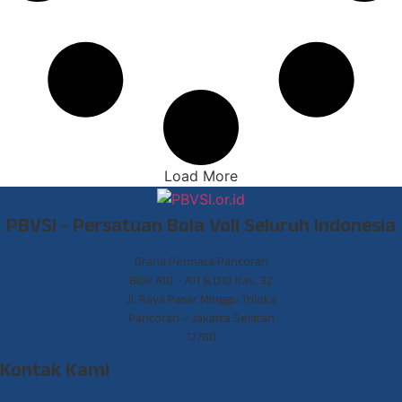
Load More
PBVSI - Persatuan Bola Voli Seluruh Indonesia
Graha Permata Pancoran
Blok A10 – A11 & D10 Kav. 32
Jl. Raya Pasar Minggu Triloka
Pancoran – Jakarta Selatan
12780
Kontak Kami