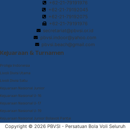
+62-21-79191976
+62-21-79192045
+62-21-79192075
+62-21-79191976
secretariat@pbvsi.or.id
pbvsi.indoor@yahoo.com
pbvsi.beach@gmail.com
Kejuaraan & Turnamen
Proliga Indonesia
Livoli Divisi Utama
Livoli Divisi Satu
Kejuaraan Nasional Junior
Kejuaraan Nasional U-16
Kejuaraan Nasional U-17
Kejuaraan Nasional U-19
Kejuaraan Nasional Junior Bolavoli Pantai
Copyright © 2026 PBVSI - Persatuan Bola Voli Seluruh