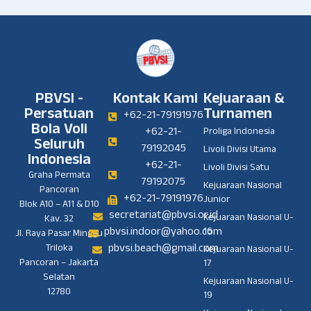
PBVSI -
Kontak Kami
Kejuaraan &
Persatuan
Turnamen
+62-21-79191976
Bola Voli
+62-21-
Proliga Indonesia
Seluruh
79192045
Livoli Divisi Utama
Indonesia
+62-21-
Livoli Divisi Satu
Graha Permata
79192075
Kejuaraan Nasional
Pancoran
+62-21-79191976
Junior
Blok A10 – A11 & D10
secretariat@pbvsi.or.id
Kejuaraan Nasional U-
Kav. 32
pbvsi.indoor@yahoo.com
16
Jl. Raya Pasar Minggu
pbvsi.beach@gmail.com
Triloka
Kejuaraan Nasional U-
Pancoran – Jakarta
17
Selatan
Kejuaraan Nasional U-
12780
19