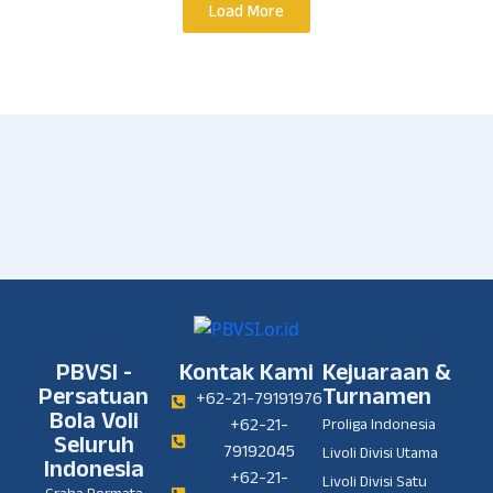
Load More
PBVSI -
Kontak Kami
Kejuaraan &
Persatuan
Turnamen
+62-21-79191976
Bola Voli
+62-21-
Proliga Indonesia
Seluruh
79192045
Livoli Divisi Utama
Indonesia
+62-21-
Livoli Divisi Satu