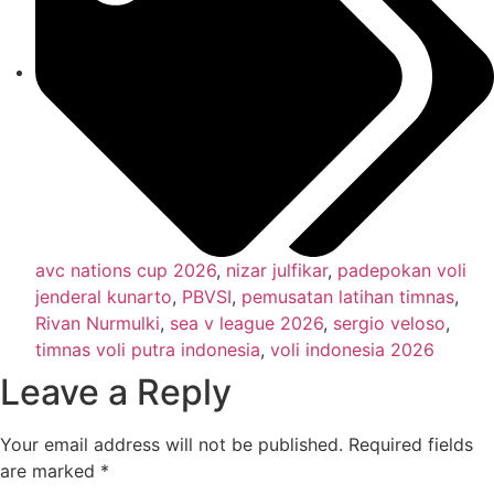
avc nations cup 2026
,
nizar julfikar
,
padepokan voli
jenderal kunarto
,
PBVSI
,
pemusatan latihan timnas
,
Rivan Nurmulki
,
sea v league 2026
,
sergio veloso
,
timnas voli putra indonesia
,
voli indonesia 2026
Leave a Reply
Your email address will not be published.
Required fields
are marked
*