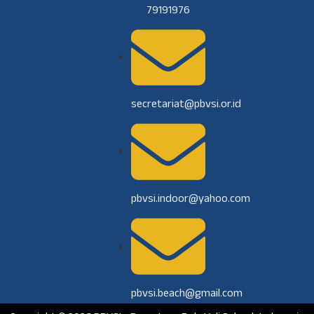
79191976
secretariat@pbvsi.or.id
pbvsi.indoor@yahoo.com
pbvsi.beach@gmail.com